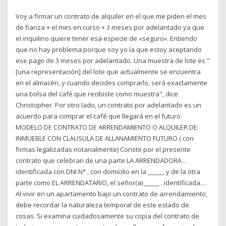
Voy a firmar un contrato de alquiler en el que me piden el mes
de fianza + el mes en curso + 3 meses por adelantado ya que
el inquilino quiere tener esa especie de «seguro». Entiendo
que no hay problema porque soy yo la que estoy aceptando
ese pago de 3 meses por adelantado. Una muestra de lote es "
[una representación] del lote que actualmente se encuentra
en el almacén, y cuando decides comprarlo, será exactamente
una bolsa del café que recibiste como muestra", dice
Christopher. Por otro lado, un contrato por adelantado es un
acuerdo para comprar el café que llegará en el futuro.
MODELO DE CONTRATO DE ARRENDAMIENTO O ALQUILER DE
INMUEBLE CON CLAUSULA DE ALLANAMIENTO FUTURO ( con
firmas legalizadas notarialmente) Conste por el presente
contrato que celebran de una parte LA ARRENDADORA ..
identificada con DNI N° , con domicilio en la _____; y de la otra
parte como EL ARRENDATARIO, el señor(a) _____ . identificada…
Al vivir en un apartamento bajo un contrato de arrendamiento,
debe recordar la naturaleza temporal de este estado de
cosas. Si examina cuidadosamente su copia del contrato de