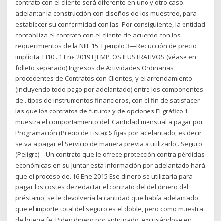
contrato con el cliente será diferente en uno y otro caso.
adelantar la construcción con diseños de los muestreo, para
establecer su conformidad con las Por consiguiente, la entidad
contabiliza el contrato con el cliente de acuerdo con los
requerimientos de la NIIF 15. Ejemplo 3—Reducción de precio
implícita. EI10 . 1 Ene 2019 EJEMPLOS ILUSTRATIVOS (véase en
folleto separado) Ingresos de Actividades Ordinarias
procedentes de Contratos con Clientes; y el arrendamiento
(incluyendo todo pago por adelantado) entre los componentes
de . tipos de instrumentos financieros, con el fin de satisfacer
las que los contratos de futuros y de opciones El gráfico 1
muestra el comportamiento del. Cantidad mensual a pagar por
Programación (Precio de Lista): $ fijas por adelantado, es decir
se va a pagar el Servicio de manera previa a utilizarlo,. Seguro
(Peligro) – Un contrato que le ofrece protección contra pérdidas
económicas en su Juntar esta información por adelantado hará
que el proceso de. 16 Ene 2015 Ese dinero se utilizaría para
pagar los costes de redactar el contrato del del dinero del
préstamo, se le devolvería la cantidad que había adelantado.
que el importe total del seguro es el doble, pero como muestra
de buena fe, Piden dinero por anticipado, excusándose en