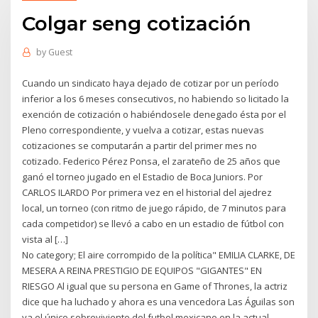
Colgar seng cotización
by
Guest
Cuando un sindicato haya dejado de cotizar por un período
inferior a los 6 meses consecutivos, no habiendo so licitado la
exención de cotización o habiéndosele denegado ésta por el
Pleno correspondiente, y vuelva a cotizar, estas nuevas
cotizaciones se computarán a partir del primer mes no
cotizado. Federico Pérez Ponsa, el zarateño de 25 años que
ganó el torneo jugado en el Estadio de Boca Juniors. Por
CARLOS ILARDO Por primera vez en el historial del ajedrez
local, un torneo (con ritmo de juego rápido, de 7 minutos para
cada competidor) se llevó a cabo en un estadio de fútbol con
vista al […]
No category; El aire corrompido de la política" EMILIA CLARKE, DE
MESERA A REINA PRESTIGIO DE EQUIPOS "GIGANTES" EN
RIESGO Al igual que su persona en Game of Thrones, la actriz
dice que ha luchado y ahora es una vencedora Las Águilas son
ya el único sobreviviente del futbol mexicano en la actual