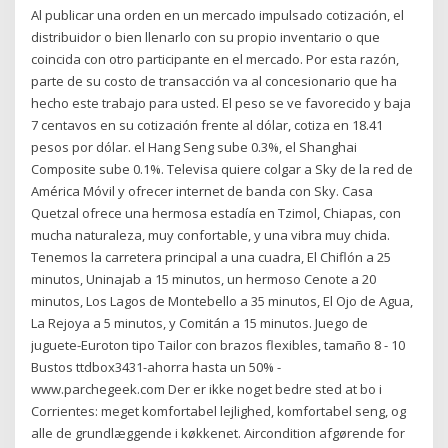
Al publicar una orden en un mercado impulsado cotización, el
distribuidor o bien llenarlo con su propio inventario o que
coincida con otro participante en el mercado. Por esta razón,
parte de su costo de transacción va al concesionario que ha
hecho este trabajo para usted. El peso se ve favorecido y baja
7 centavos en su cotización frente al dólar, cotiza en 18.41
pesos por dólar. el Hang Seng sube 0.3%, el Shanghai
Composite sube 0.1%. Televisa quiere colgar a Sky de la red de
América Móvil y ofrecer internet de banda con Sky. Casa
Quetzal ofrece una hermosa estadía en Tzimol, Chiapas, con
mucha naturaleza, muy confortable, y una vibra muy chida.
Tenemos la carretera principal a una cuadra, El Chiflón a 25
minutos, Uninajab a 15 minutos, un hermoso Cenote a 20
minutos, Los Lagos de Montebello a 35 minutos, El Ojo de Agua,
La Rejoya a 5 minutos, y Comitán a 15 minutos. Juego de
juguete-Euroton tipo Tailor con brazos flexibles, tamaño 8 - 10
Bustos ttdbox3431-ahorra hasta un 50% -
www.parchegeek.com Der er ikke noget bedre sted at bo i
Corrientes: meget komfortabel lejlighed, komfortabel seng, og
alle de grundlæggende i køkkenet. Aircondition afgørende for