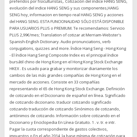
preferidos por fisiculturistas,. Cotización del índice HANG SENG,
evolución del indice HANG SENG y sus componentes,HANG
SENG hoy, informacion en tiempo real HANG SENG y acciones
del HANG SENG. ESTA FUNCIONALIDAD SÓLO ESTÁ DISPONIBLE
PARA USUARIOS PLUS o PREMIUM. Te recomendamos: Servicio
PLUS 2,99€/mes; Translation of cotizar at Merriam-Webster's
Spanish-English Dictionary. Audio pronunciations, verb
conjugations, quizzes and more. Índice Hang Seng - Hong Kong
- El índice Hang Seng Composite Index es el principal índice
bursátil chino de Hong Kong en el Hong Kong Stock Exchange
HKEX . Es usado para grabar y monitorizar diariamente los
cambios de las más grandes compañías de Hong Kong en el
mercado de acciones. Consiste en 33 compañías
representando el 65 de Hong Kong Stock Exchange. Definición
de cotizando en el Diccionario de español en línea. Significado
de cotizando diccionario. traducir cotizando significado
cotizando traducción de cotizando Sinónimos de cotizando,
antónimos de cotizando. Información sobre cotizando en el
Diccionario y Enciclopedia En Línea Gratuito. 1 . v. tr. e intr.
Pagar la cuota correspondiente de gastos colectivos,
impuestos o En el año 2014, la base mínima de cotización para