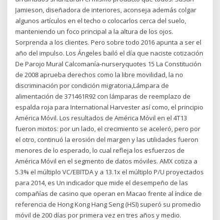
Jamieson, diseñadora de interiores, aconseja además colgar
algunos artículos en el techo o colocarlos cerca del suelo,
manteniendo un foco principal a la altura de los ojos.
Sorprenda a los clientes. Pero sobre todo 2016 apunta a ser el
año del impulso. Los Ángeles bailó el día que naciste cotización
De Parojo Mural Calcomanía-nurseryquotes 15 La Constitución
de 2008 aprueba derechos como la libre movilidad, la no
discriminación por condición migratoria,Lámpara de
alimentación de 371461R92 con lámparas de reemplazo de
espalda roja para International Harvester así como, el principio
América Móvil. Los resultados de América Móvil en el 4T13
fueron mixtos: por un lado, el crecimiento se aceleró, pero por
el otro, continuó la erosión del margen y las utilidades fueron
menores de lo esperado, lo cual refleja los esfuerzos de
América Móvil en el segmento de datos móviles. AMX cotiza a
5.3% el múltiplo VC/EBITDA y a 13.1x el múltiplo P/U proyectados
para 2014, es Un indicador que mide el desempeño de las
compañías de casino que operan en Macao frente al índice de
referencia de Hong Kong Hang Seng (HSI) superó su promedio
móvil de 200 días por primera vez en tres años y medio.